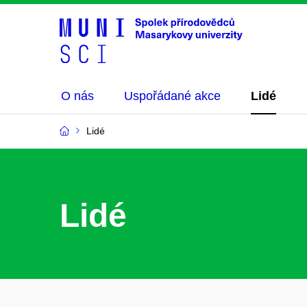
O nás
Uspořádané akce
Lidé
Lidé
Lidé