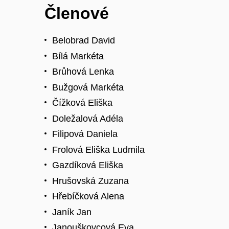
Členové
Belobrad David
Bílá Markéta
Brůhová Lenka
Bužgová Markéta
Čížková Eliška
Doležalová Adéla
Filipová Daniela
Frolová Eliška Ludmila
Gazdíková Eliška
Hrušovská Zuzana
Hřebíčková Alena
Janík Jan
Janouškovcová Eva