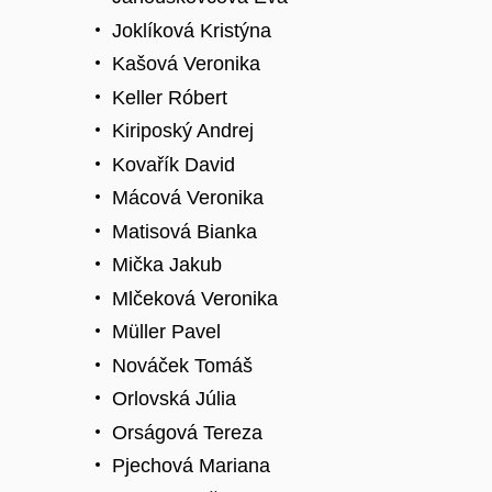
Joklíková Kristýna
Kašová Veronika
Keller Róbert
Kiriposký Andrej
Kovařík David
Mácová Veronika
Matisová Bianka
Mička Jakub
Mlčeková Veronika
Müller Pavel
Nováček Tomáš
Orlovská Júlia
Orságová Tereza
Pjechová Mariana